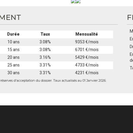
EMENT
F
M
Durée
Taux
Mensualité
E
10 ans
3.08%
9353 €/mois
D
15 ans
3.08%
6701 €/mois
E
20 ans
3.16%
5429 €/mois
d
25 ans
3.31%
4733 €/mois
T
30 ans
3.31%
4231 €/mois
éserves d'acceptation du dossier. Taux actualisés au 01 Janvier 2026.