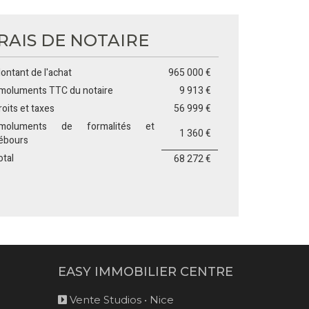
RAIS DE NOTAIRE
ontant de l'achat
965 000 €
moluments TTC du notaire
9 913 €
roits et taxes
56 999 €
moluments de formalités et
1 360 €
ébours
otal
68 272 €
EASY IMMOBILIER CENTRE
Vente Studios • Nice