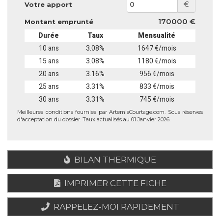
€
Votre apport
170000 €
Montant emprunté
Durée
Taux
Mensualité
10 ans
3.08%
1647 €/mois
15 ans
3.08%
1180 €/mois
20 ans
3.16%
956 €/mois
25 ans
3.31%
833 €/mois
30 ans
3.31%
745 €/mois
Meilleures conditions fournies par ArtemisCourtage.com. Sous réserves
d'acceptation du dossier. Taux actualisés au 01 Janvier 2026.
BILAN THERMIQUE
IMPRIMER CETTE FICHE
RAPPELEZ-MOI RAPIDEMENT