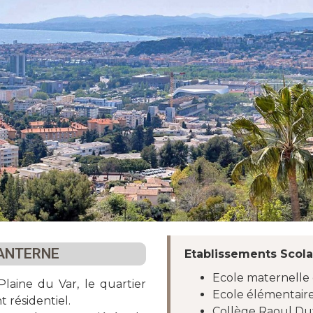
LANTERNE
Etablissements Scola
Ecole maternelle 
laine du Var, le quartier
Ecole élémentaire
 résidentiel.
Collège Raoul Du