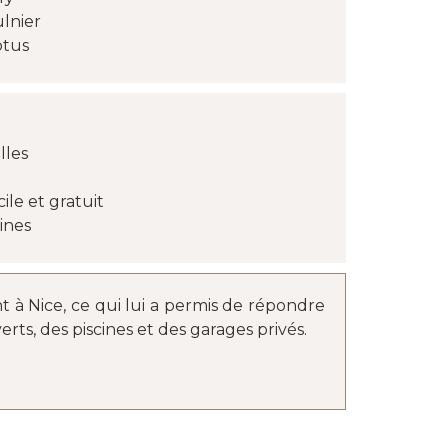
lnier
ptus
lles
le et gratuit
ines
nt à Nice, ce qui lui a permis de répondre
ts, des piscines et des garages privés.