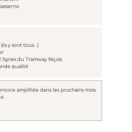
Sasserno
ils y sont tous…)
er
2 lignes du Tramway Niçois
nde qualité
e encore amplifiée dans les prochains mois
e.