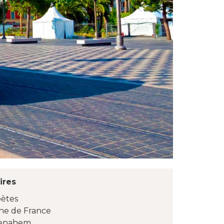
ires
oètes
nne de France
Menahem